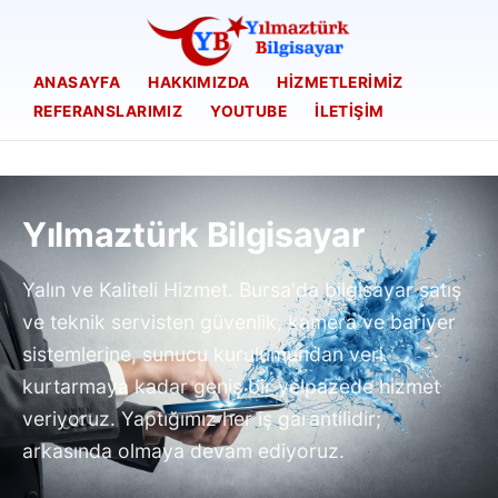
ANASAYFA
HAKKIMIZDA
HIZMETLERIMIZ
REFERANSLARIMIZ
YOUTUBE
İLETIŞIM
Yılmaztürk Bilgisayar
Yalın ve Kaliteli Hizmet. Bursa'da bilgisayar satış
ve teknik servisten güvenlik, kamera ve bariyer
sistemlerine, sunucu kurulumundan veri
kurtarmaya kadar geniş bir yelpazede hizmet
veriyoruz. Yaptığımız her iş garantilidir;
arkasında olmaya devam ediyoruz.